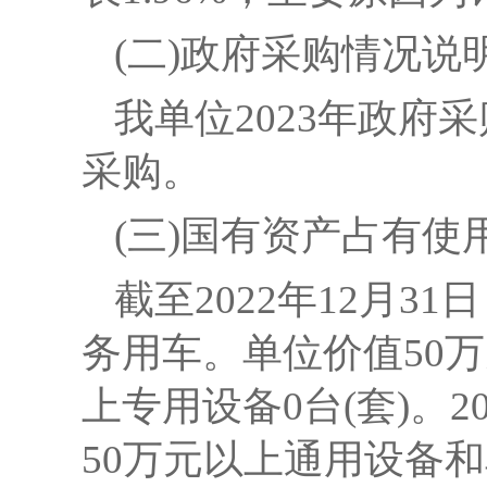
(二
)
政府
采购情况说
我单位
2023年政
采购。
(三
)
国
有资产占有使
截至
2022
年
12
月
3
1日
务用车
。单位价值
50
上专用设备
0
台(套)。
2
50万元以上通用设备和