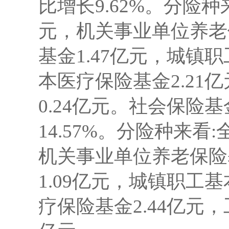
比增长
9.62
%
。分险种
元
，
机关事业单位养老
基金
1.47
亿元
，
城镇职
本医疗保险基金
2.21
亿
0.24
亿元。社会保险基
14.57
%
。分险种来看:
机关事业单位养老保险
1.09
亿元
，
城镇职工
基
疗保险基金
2.44
亿元
，