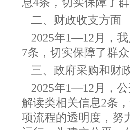
息
4
条，切实保障了群
二、财政收支方面
2025
年
1
—
12
月，我
7
条，切实保障了群众
三、政府采购和
财
2025
年
1
—
12
月，公
解读类相关信息
2
条，
项流程的透明度，
努