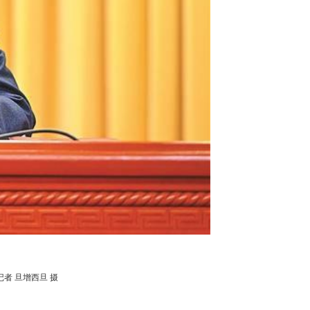
者 旦增西旦 摄