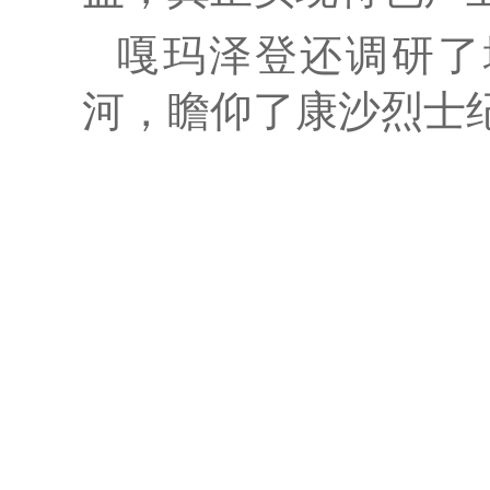
嘎玛泽登还调研了
河，瞻仰了康沙烈士