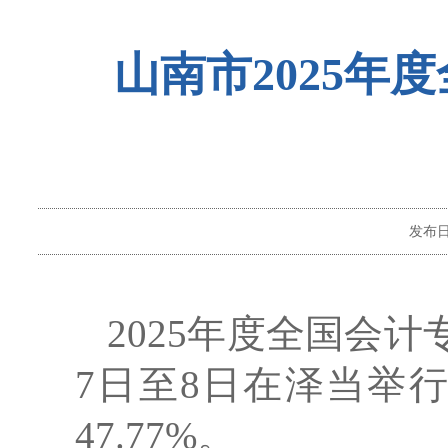
山南市2025年
发布
202
5
年度全国会计
7
日
至
8
日在泽当举
47.77
%。