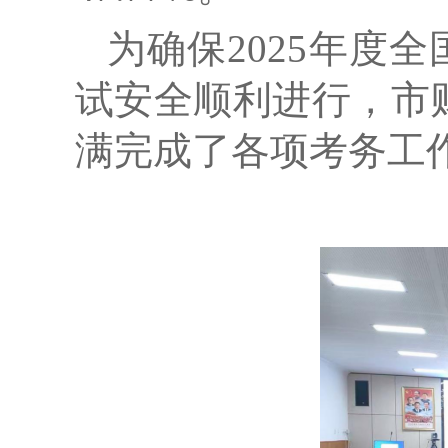
为确保
202
5
年度全
试安全顺利进行，市
满完成了
各项
考务工